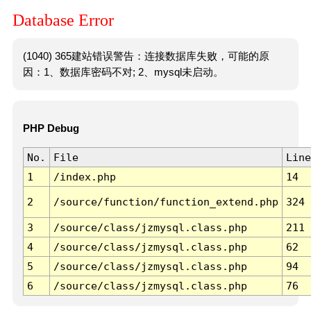
Database Error
(1040) 365建站错误警告：连接数据库失败，可能的原
因：1、数据库密码不对; 2、mysql未启动。
PHP Debug
No.
File
Line
1
/index.php
14
2
/source/function/function_extend.php
324
3
/source/class/jzmysql.class.php
211
4
/source/class/jzmysql.class.php
62
5
/source/class/jzmysql.class.php
94
6
/source/class/jzmysql.class.php
76