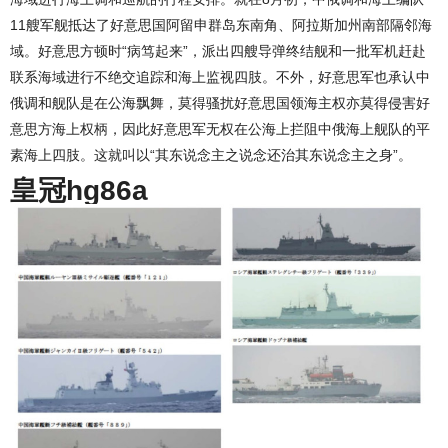
11艘军舰抵达了好意思国阿留申群岛东南角、阿拉斯加州南部隔邻海
域。好意思方顿时“病笃起来”，派出四艘导弹终结舰和一批军机赶赴
联系海域进行不绝交追踪和海上监视四肢。不外，好意思军也承认中
俄调和舰队是在公海飘舞，莫得骚扰好意思国领海主权亦莫得侵害好
意思方海上权柄，因此好意思军无权在公海上拦阻中俄海上舰队的平
素海上四肢。这就叫以“其东说念主之说念还治其东说念主之身”。
皇冠hg86a