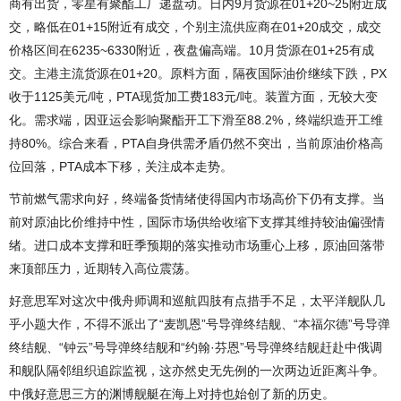
商有出货，零星有聚酯工厂递盘动。日内9月货源在01+20~25附近成
交，略低在01+15附近有成交，个别主流供应商在01+20成交，成交
价格区间在6235~6330附近，夜盘偏高端。10月货源在01+25有成
交。主港主流货源在01+20。原料方面，隔夜国际油价继续下跌，PX
收于1125美元/吨，PTA现货加工费183元/吨。装置方面，无较大变
化。需求端，因亚运会影响聚酯开工下滑至88.2%，终端织造开工维
持80%。综合来看，PTA自身供需矛盾仍然不突出，当前原油价格高
位回落，PTA成本下移，关注成本走势。
节前燃气需求向好，终端备货情绪使得国内市场高价下仍有支撑。当
前对原油比价维持中性，国际市场供给收缩下支撑其维持较油偏强情
绪。进口成本支撑和旺季预期的落实推动市场重心上移，原油回落带
来顶部压力，近期转入高位震荡。
好意思军对这次中俄舟师调和巡航四肢有点措手不足，太平洋舰队几
乎小题大作，不得不派出了“麦凯恩”号导弹终结舰、“本福尔德”号导弹
终结舰、“钟云”号导弹终结舰和“约翰·芬恩”号导弹终结舰赶赴中俄调
和舰队隔邻组织追踪监视，这亦然史无先例的一次两边近距离斗争。
中俄好意思三方的渊博舰艇在海上对持也始创了新的历史。