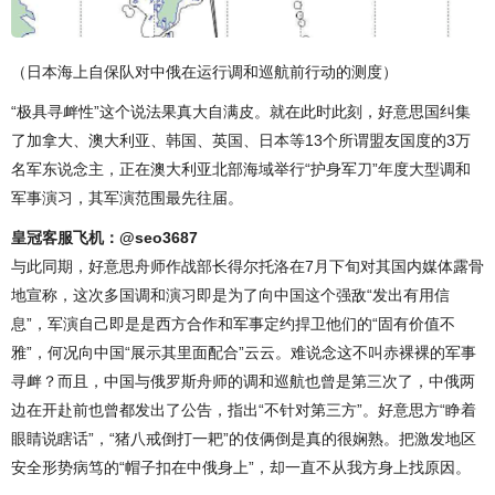
（日本海上自保队对中俄在运行调和巡航前行动的测度）
“极具寻衅性”这个说法果真大自满皮。就在此时此刻，好意思国纠集
了加拿大、澳大利亚、韩国、英国、日本等13个所谓盟友国度的3万
名军东说念主，正在澳大利亚北部海域举行“护身军刀”年度大型调和
军事演习，其军演范围最先往届。
皇冠客服飞机：@seo3687
与此同期，好意思舟师作战部长得尔托洛在7月下旬对其国内媒体露骨
地宣称，这次多国调和演习即是为了向中国这个强敌“发出有用信
息”，军演自己即是是西方合作和军事定约捍卫他们的“固有价值不
雅”，何况向中国“展示其里面配合”云云。难说念这不叫赤裸裸的军事
寻衅？而且，中国与俄罗斯舟师的调和巡航也曾是第三次了，中俄两
边在开赴前也曾都发出了公告，指出“不针对第三方”。好意思方“睁着
眼睛说瞎话”，“猪八戒倒打一耙”的伎俩倒是真的很娴熟。把激发地区
安全形势病笃的“帽子扣在中俄身上”，却一直不从我方身上找原因。