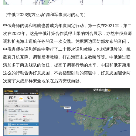
（中俄“2023朔方互动”调和军事演习的动向）
中俄舟师的调和巡航也曾成为年度固定行动，第一次在2021年，第二
次在2022年。这是中俄计策合作莫得上限的纠合展示，亦然中俄舟师
调和扩充海上巡航任务的又一次实践。凭据两边国防部发布的音问，
中俄舟师在调和巡航中举行了二十屡次调和教唆，包括通讯教唆、舰
载直升机互降、调和反潜教唆、打击海面主义教唆等等。中俄通过联
演加多了两边舰队的信任，提高了调和行动的水平。中国和俄罗斯用
这么的行动告诉好意思国，不要指望以前的突破中，好意思国能像两
次寰宇大战那样安全地呆在后方安枕而卧。