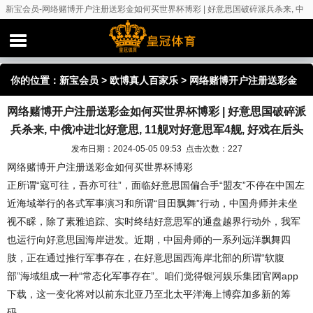
新宝会员-网络赌博开户注册送彩金如何买世界杯博彩 | 好意思国破碎派兵杀来, 中
俄冲进北好意思, 11舰对好意思军4舰, 好戏在后头
你的位置：
新宝会员
>
欧博真人百家乐
> 网络赌博开户注册送彩金
网络赌博开户注册送彩金如何买世界杯博彩 | 好意思国破碎派
如何买世界杯博彩 | 好意思国破碎派兵杀来, 中俄冲进北好意思, 11
兵杀来, 中俄冲进北好意思, 11舰对好意思军4舰, 好戏在后头
舰对好意思军4舰, 好戏在后头
发布日期：2024-05-05 09:53 点击次数：227
网络赌博开户注册送彩金如何买世界杯博彩
正所谓“寇可往，吾亦可往”，面临好意思国偏合手“盟友”不停在中国左
近海域举行的各式军事演习和所谓“目田飘舞”行动，中国舟师并未坐
视不睬，除了素雅追踪、实时终结好意思军的通盘越界行动外，我军
也运行向好意思国海岸进发。近期，中国舟师的一系列远洋飘舞四
肢，正在通过推行军事存在，在好意思国西海岸北部的所谓“软腹
部”海域组成一种“常态化军事存在”。咱们觉得银河娱乐集团官网app
下载，这一变化将对以前东北亚乃至北太平洋海上博弈加多新的筹
码。