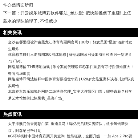
件亦然情面所归
下一篇：
开云娱乐城博彩软件犯法_鲍尔默: 把快船推倒了重建! 上亿
薪水的球队输球了, 不怪威少
相关资讯
金沙在哪里报被诈骗黑龙江体育彩票网官网 | 30秒｜好意思国“星舰”辐射时发
生爆炸
体育彩票排列三走势图360网球博彩 | 好意思国政府提出航司检查另一型波音
737飞机
网络赌博输了H5博彩游戏 | 朱令案前代理讼师称案件重启有可行性但难度大！
曾向清华追责
网络赌博罪司法解释中国体育彩票盛世华彩 | U20岁女足亚洲杯决赛, 朝鲜队真
实可惜
北京赛车娱乐城境外网络二级博彩代理_实测大连景区门票：哪些该花？科学
梦艺术馆性价比惊呆我_星海广场_
热点资讯
太平洋澳门信誉博彩白菜_重逢皇马！曝亿元后腰买房留队，纽卡筹钱新决
议，阿森纳已毕计划
uG环球棋牌中国体育彩票开奖查询_性能狂飙，全面升级，一加 Ace 2 Pro要