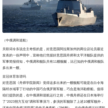
（中俄调和巡航）
关联词令东说念主奇怪的是，好意思国阿拉斯加州的两位议论员最近
发表的一份声明中，宣称他们凭据好意思国舟师和太平洋舰队提供的
军事简报得知，中俄调和舰队共有11艘舰艇，比已知的中俄调和舰队
多出来一艘。
皇冠体育靠谱吗
好意思国《舟师学院新闻》觉得这多出来的一艘舰船可能是在白令海
隔邻水域零丁行动的中国巧合俄罗斯军舰，巧合是海洋勘察船。值得
咱们提防的是，在中俄调和巡航运行之前，中俄舟师还在日本海举行
了“2023朔方互动”调和军事演习，参演的军舰除了上述10艘军舰外，
还有中国舟师“开阳星”号电子考查船（796舰），在中俄舟师运行调和