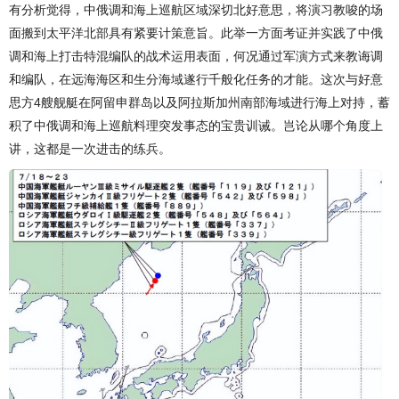
有分析觉得，中俄调和海上巡航区域深切北好意思，将演习教唆的场
面搬到太平洋北部具有紧要计策意旨。此举一方面考证并实践了中俄
调和海上打击特混编队的战术运用表面，何况通过军演方式来教诲调
和编队，在远海海区和生分海域遂行千般化任务的才能。这次与好意
思方4艘舰艇在阿留申群岛以及阿拉斯加州南部海域进行海上对持，蓄
积了中俄调和海上巡航料理突发事态的宝贵训诫。岂论从哪个角度上
讲，这都是一次进击的练兵。