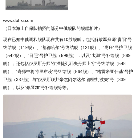
www.duhxi.com
（日本海上自保队拍摄的部分中俄舰队的舰船相片）
现在已知中俄调和舰队现在共有10艘舰艇，包括解放军舟师“贵阳”号
终结舰（119舰）、“都都哈尔”号终结舰（121舰）、“枣庄”号护卫舰
（542舰）、“日照”号护卫舰（598舰），以及“太湖”号补给舰（889
舰）；还包括俄罗斯舟师的“潘捷列耶夫舟师上将”号终结舰（548
舰）、“舟师中将特里布茨”号终结舰（564舰）、“格雷米亚什基”号护
卫舰（337舰）与“俄罗斯联邦豪杰阿尔达尔.都登扎波夫”号（339
舰），以及“佩琴加”号补给舰等等。