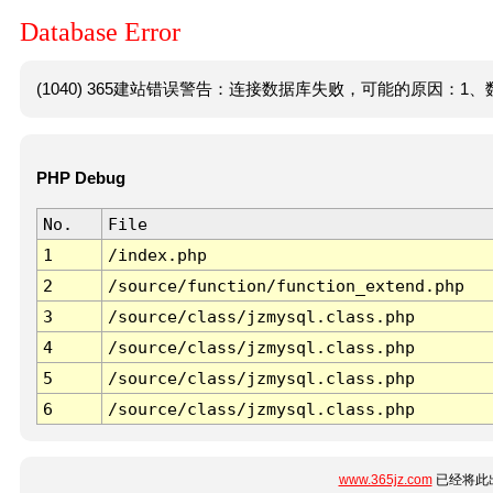
Database Error
(1040) 365建站错误警告：连接数据库失败，可能的原因：1、数
PHP Debug
No.
File
1
/index.php
2
/source/function/function_extend.php
3
/source/class/jzmysql.class.php
4
/source/class/jzmysql.class.php
5
/source/class/jzmysql.class.php
6
/source/class/jzmysql.class.php
www.365jz.com
已经将此