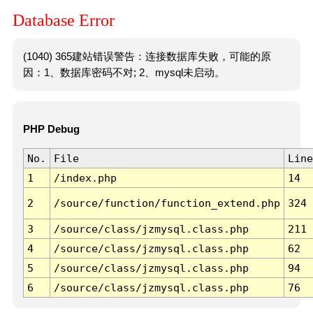
Database Error
(1040) 365建站错误警告：连接数据库失败，可能的原
因：1、数据库密码不对; 2、mysql未启动。
PHP Debug
No.
File
Line
1
/index.php
14
2
/source/function/function_extend.php
324
3
/source/class/jzmysql.class.php
211
4
/source/class/jzmysql.class.php
62
5
/source/class/jzmysql.class.php
94
6
/source/class/jzmysql.class.php
76