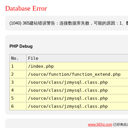
Database Error
(1040) 365建站错误警告：连接数据库失败，可能的原因：1、数
PHP Debug
No.
File
1
/index.php
2
/source/function/function_extend.php
3
/source/class/jzmysql.class.php
4
/source/class/jzmysql.class.php
5
/source/class/jzmysql.class.php
6
/source/class/jzmysql.class.php
www.365jz.com
已经将此