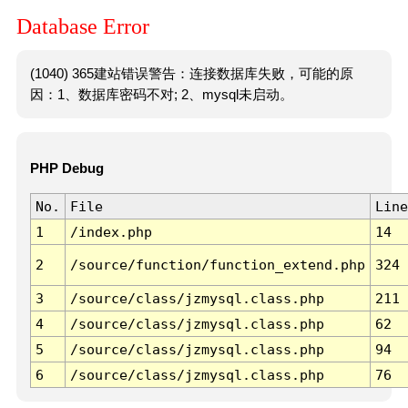
Database Error
(1040) 365建站错误警告：连接数据库失败，可能的原
因：1、数据库密码不对; 2、mysql未启动。
PHP Debug
No.
File
Line
1
/index.php
14
2
/source/function/function_extend.php
324
3
/source/class/jzmysql.class.php
211
4
/source/class/jzmysql.class.php
62
5
/source/class/jzmysql.class.php
94
6
/source/class/jzmysql.class.php
76