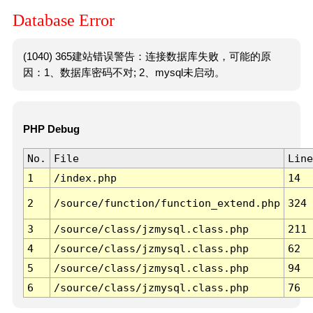
Database Error
(1040) 365建站错误警告：连接数据库失败，可能的原
因：1、数据库密码不对; 2、mysql未启动。
PHP Debug
No.
File
Line
1
/index.php
14
2
/source/function/function_extend.php
324
3
/source/class/jzmysql.class.php
211
4
/source/class/jzmysql.class.php
62
5
/source/class/jzmysql.class.php
94
6
/source/class/jzmysql.class.php
76