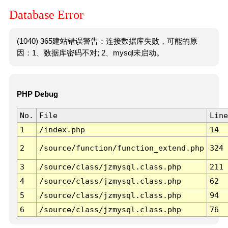
Database Error
(1040) 365建站错误警告：连接数据库失败，可能的原
因：1、数据库密码不对; 2、mysql未启动。
PHP Debug
No.
File
Line
1
/index.php
14
2
/source/function/function_extend.php
324
3
/source/class/jzmysql.class.php
211
4
/source/class/jzmysql.class.php
62
5
/source/class/jzmysql.class.php
94
6
/source/class/jzmysql.class.php
76