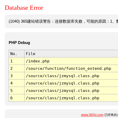
Database Error
(1040) 365建站错误警告：连接数据库失败，可能的原因：1、数
PHP Debug
No.
File
1
/index.php
2
/source/function/function_extend.php
3
/source/class/jzmysql.class.php
4
/source/class/jzmysql.class.php
5
/source/class/jzmysql.class.php
6
/source/class/jzmysql.class.php
www.365jz.com
已经将此