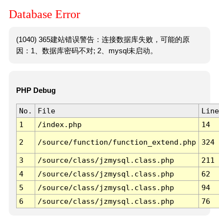
Database Error
(1040) 365建站错误警告：连接数据库失败，可能的原
因：1、数据库密码不对; 2、mysql未启动。
PHP Debug
No.
File
Line
1
/index.php
14
2
/source/function/function_extend.php
324
3
/source/class/jzmysql.class.php
211
4
/source/class/jzmysql.class.php
62
5
/source/class/jzmysql.class.php
94
6
/source/class/jzmysql.class.php
76