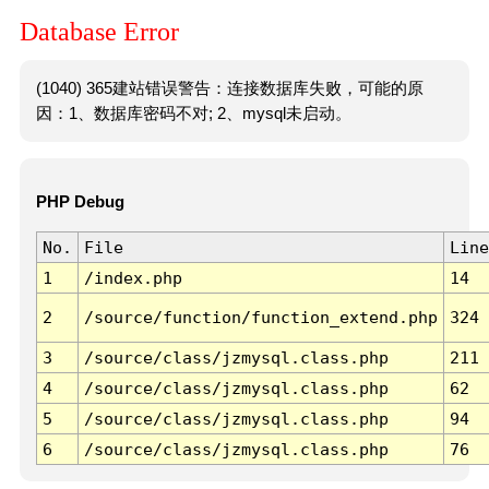
Database Error
(1040) 365建站错误警告：连接数据库失败，可能的原
因：1、数据库密码不对; 2、mysql未启动。
PHP Debug
No.
File
Line
1
/index.php
14
2
/source/function/function_extend.php
324
3
/source/class/jzmysql.class.php
211
4
/source/class/jzmysql.class.php
62
5
/source/class/jzmysql.class.php
94
6
/source/class/jzmysql.class.php
76