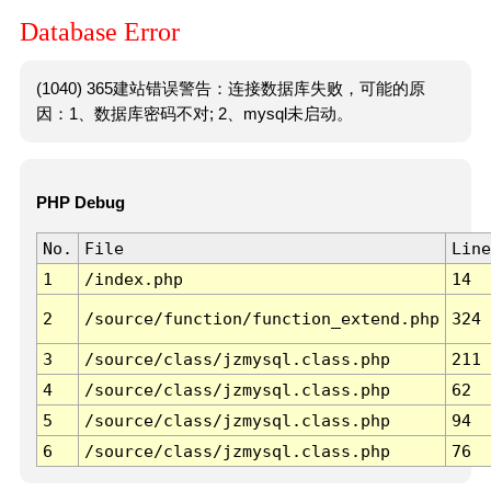
Database Error
(1040) 365建站错误警告：连接数据库失败，可能的原
因：1、数据库密码不对; 2、mysql未启动。
PHP Debug
No.
File
Line
1
/index.php
14
2
/source/function/function_extend.php
324
3
/source/class/jzmysql.class.php
211
4
/source/class/jzmysql.class.php
62
5
/source/class/jzmysql.class.php
94
6
/source/class/jzmysql.class.php
76